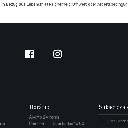
 es in Bezug auf Lebensmittelsicherheit, Umwelt oder Arbeitsbedin
Siga-
nos
no
Facebook
Horário
Subscreva 
Aberto 24 horas
rra
Check-In a partir das 16:00