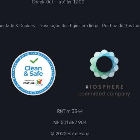
Check-Out até às 12:00
vacidade & Cookies
Resolução de litigios em linha
Política de Gestão
RNT nº 3344
NIF 501 687 904
© 2022 Hotel Farol