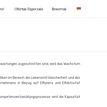
Skip
ro!
Ofertas Especiais
Reservas
to
content
e Erwartungen zugeschnitten sind, wird das Wachstum
ken im Bereich der Lebensmittelsicherheit und des
rnehmens in Bezug auf Effizienz und Effektivität
 Kompetenzentwicklungsprozesse wird die Kapazität