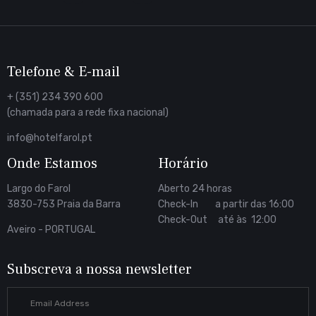
Facebook
Telefone & E-mail
+ (351) 234 390 600
(chamada para a rede fixa nacional)
info@hotelfarol.pt
Onde Estamos
Horário
Largo do Farol
Aberto 24 horas
3830-753 Praia da Barra
Check-In a partir das 16:00
Check-Out até às 12:00
Aveiro - PORTUGAL
Subscreva a nossa newsletter