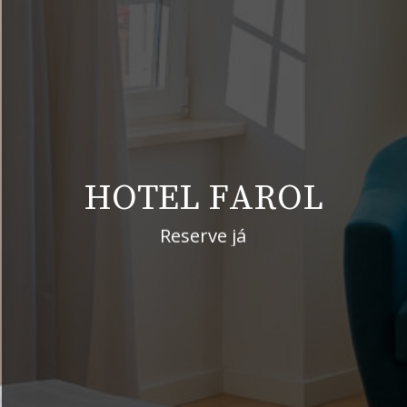
H
O
T
E
L
F
A
R
O
L
Reserve já