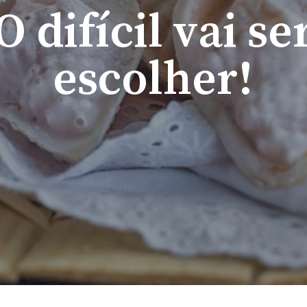
O
d
i
f
í
c
i
l
v
a
i
s
e
e
s
c
o
l
h
e
r
!