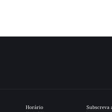
Siga-
nos
no
Facebook
Horário
Subscreva 