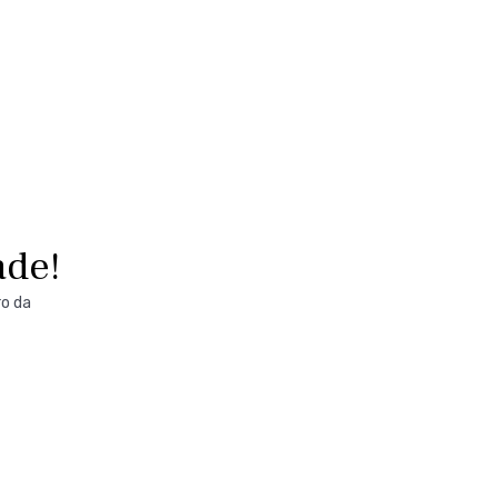
ade!
ro da