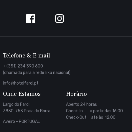
Siga-
nos
no
Facebook
Telefone & E-mail
+ (351) 234 390 600
(chamada para a rede fixa nacional)
info@hotelfarol.pt
Onde Estamos
Horário
Largo do Farol
Aberto 24 horas
3830-753 Praia da Barra
Check-In a partir das 16:00
Check-Out até às 12:00
Aveiro - PORTUGAL