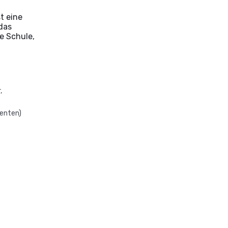
t eine
 das
ne Schule,
,
denten)