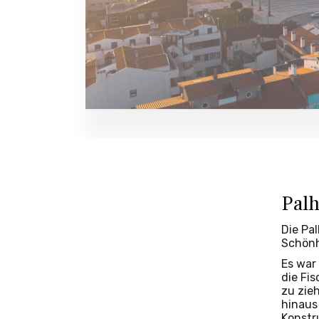
Palh
Die Pa
Schönh
Es war
die Fi
zu zie
hinaus
Konstr