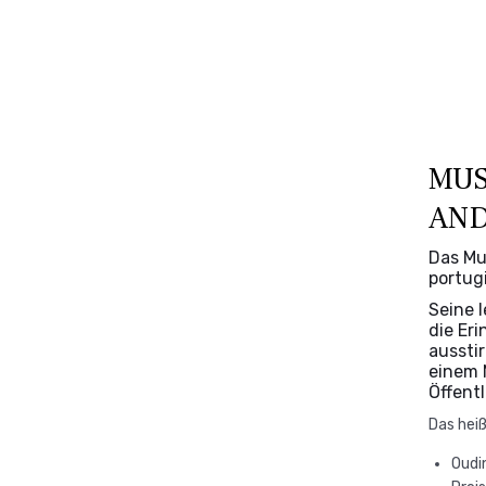
MUS
AN
Das Mu
portug
Seine 
die Eri
ausstir
einem 
Öffentl
Das heiß
Oudi