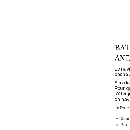
BAT
AN
Le nav
pêche 
Son de
Pour q
s'éteig
en nav
En l'occu
Quai
Prix 