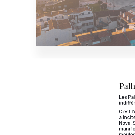
Palh
Les Pa
indiffé
C'est 
a incit
Nova. S
manifes
meules 