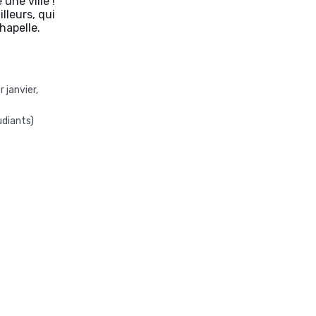
une ville !
illeurs, qui
hapelle.
 janvier,
udiants)