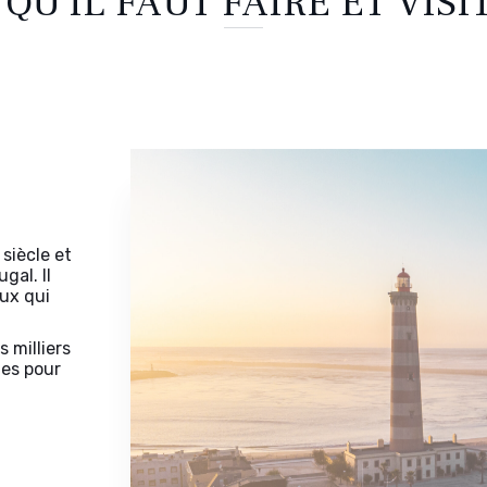
 QU'IL FAUT FAIRE ET VISI
siècle et
gal. Il
aux qui
 milliers
hes pour