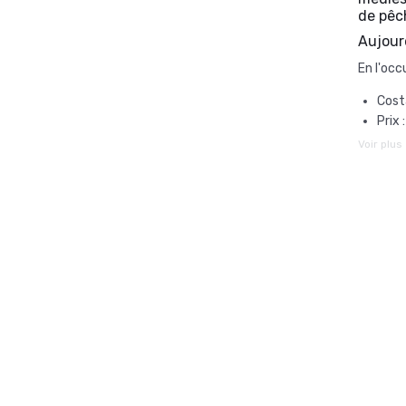
de pêc
Aujourd
En l'occu
Cost
Prix 
Voir plus