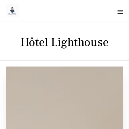
Sk
to
Hôtel Lighthouse
co