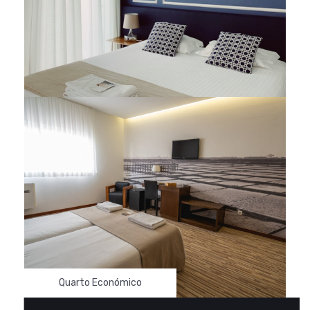
Quarto Superior
Quarto Económico