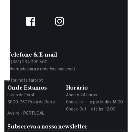
Siga-
nos
no
Facebook
Telefone & E-mail
+ (351) 234 390 600
(chamada para a rede fixa nacional)
info@hotelfarol.pt
Onde Estamos
Horário
Largo do Farol
Aberto 24 horas
3830-753 Praia da Barra
Check-In a partir das 16:00
Check-Out até às 12:00
Aveiro - PORTUGAL
Subscreva a nossa newsletter