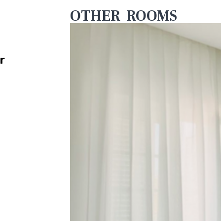
OTHER ROOMS
r