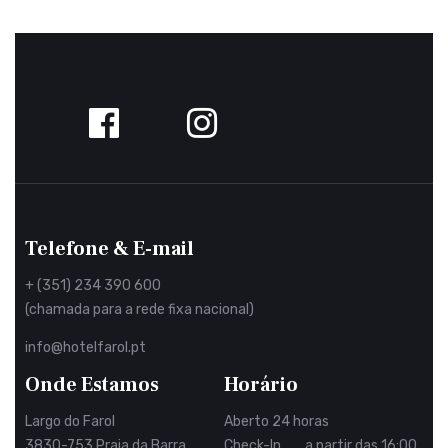
Siga-
nos
no
Facebook
Telefone & E-mail
+ (351) 234 390 600
(chamada para a rede fixa nacional)
info@hotelfarol.pt
Onde Estamos
Horário
Largo do Farol
Aberto 24 horas
3830-753 Praia da Barra
Check-In a partir das 16:00