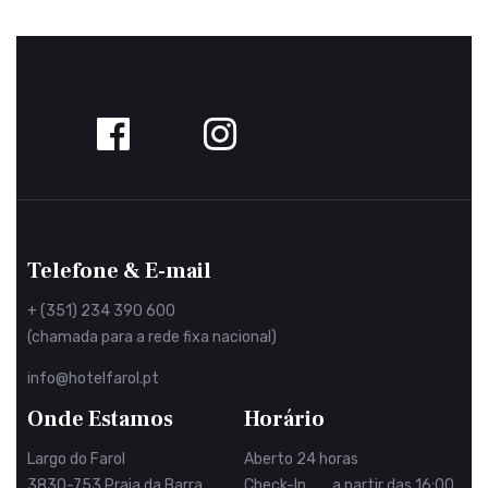
Siga-
nos
no
Facebook
Telefone & E-mail
+ (351) 234 390 600
(chamada para a rede fixa nacional)
info@hotelfarol.pt
Onde Estamos
Horário
Largo do Farol
Aberto 24 horas
3830-753 Praia da Barra
Check-In a partir das 16:00