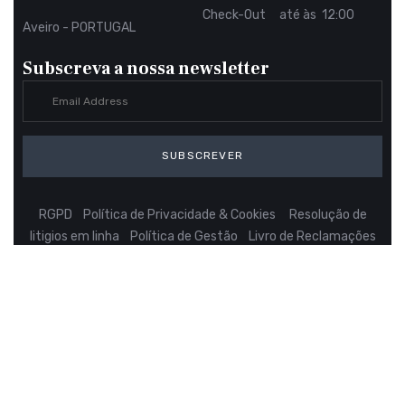
Check-Out até às 12:00
Aveiro - PORTUGAL
Subscreva a nossa newsletter
SUBSCREVER
RGPD
Política de Privacidade & Cookies
Resolução de
litigios em linha
Política de Gestão
Livro de Reclamações
RNT nº 3344
NIF 501 687 904