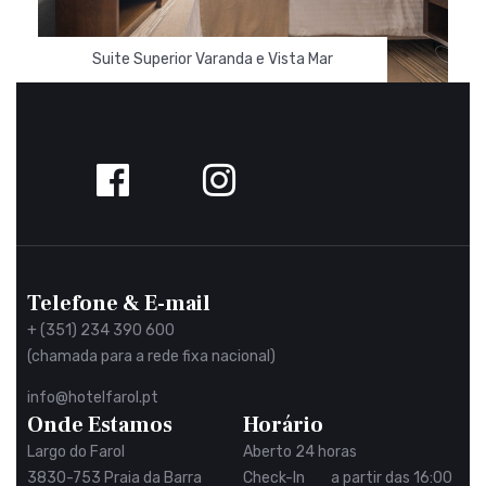
Suite Superior Varanda e Vista Mar
Siga-
nos
no
Facebook
Telefone & E-mail
+ (351) 234 390 600
(chamada para a rede fixa nacional)
info@hotelfarol.pt
Onde Estamos
Horário
Largo do Farol
Aberto 24 horas
3830-753 Praia da Barra
Check-In a partir das 16:00