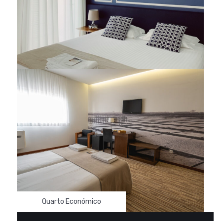
Quarto Superior
Quarto Económico