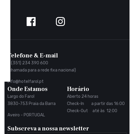
Siga-
nos
no
Facebook
Telefone & E-mail
+ (351) 234 390 600
(chamada para a rede fixa nacional)
info@hotelfarol.pt
Onde Estamos
Horário
Largo do Farol
Aberto 24 horas
3830-753 Praia da Barra
Check-In a partir das 16:00
Check-Out até às 12:00
Aveiro - PORTUGAL
Subscreva a nossa newsletter